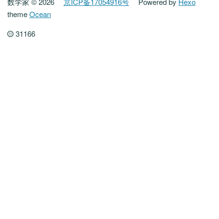
数学家 © 2026
京ICP备17054916号
Powered by
Hexo
theme
Ocean
31166