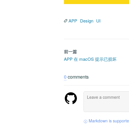
APP
Design
UI
前一篇
APP 在 macOS 提示已损坏
0
comments
Markdown is support