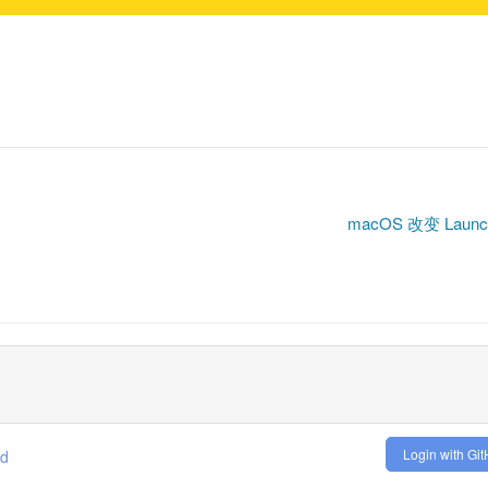
macOS 改变 Lau
Login with Gi
ed