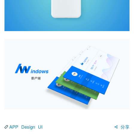
APP
Design
UI
分享