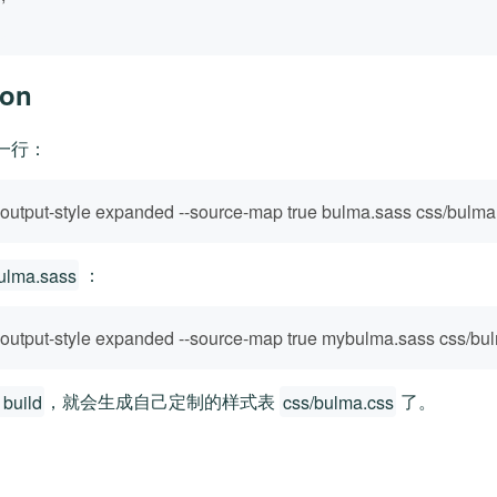
on
一行：
--output-style expanded --source-map true bulma.sass css/bulma
ulma.sass
：
--output-style expanded --source-map true mybulma.sass css/bul
 build
，就会生成自己定制的样式表
css/bulma.css
了。