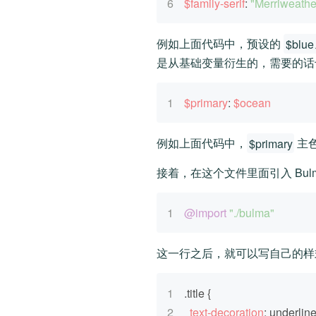
6
$family-serif
: 
"Merriweathe
例如上面代码中，预设的
$blue
是从基础变量衍生的，需要的话
1
$primary
: 
$ocean
例如上面代码中，
$primary
主
接着，在这个文件里面引入 Bul
1
@import
"./bulma"
这一行之后，就可以写自己的样
1
.title
 {
2
text-decoration
: underline