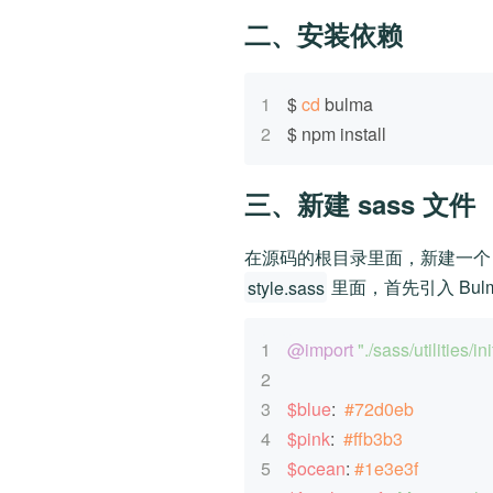
二、安装依赖
1
$ 
cd
 bulma
2
$ npm install
三、新建 sass 文件
在源码的根目录里面，新建一个
style.sass
里面，首先引入 Bu
1
@import
"./sass/utilities/in
2
3
$blue
:  
#72d0eb
4
$pink
:  
#ffb3b3
5
$ocean
: 
#1e3e3f