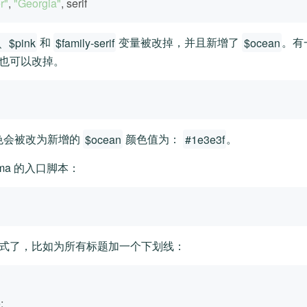
r"
, 
"Georgia"
, serif
、$pink
和
$family-serif
变量被改掉，并且新增了
$ocean
。有一
也可以改掉。
色会被改为新增的
$ocean
颜色值为：
#1e3e3f
。
ma 的入口脚本：
式了，比如为所有标题加一个下划线：
;