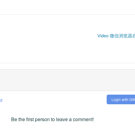
Video 微信浏
Login with Gi
ed
Be the first person to leave a comment!