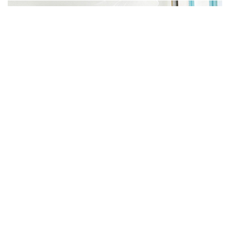
一个人的错误，两个人的难过。我们死也不会再回头找对
方，憋着眼睛里打着转的泪让自己心里疼的流着血。我曾经
做梦般的希望这不是个错误，这是一场误会，多么希望按下
Ctrl + Z 就能重新来过。
阅读全文...
2012
爱情
分享